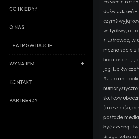
co wcale nie z
CO I KIEDY?
doświadczeń – k
czymś wyjątkow
O NAS
wstydliwy, a co
zilustrować, w
TEATR GWITAJCIE
można sobie z t
hormonalnej , i
WYNAJEM
jogi lub ćwicze
Sztuka ma pok
KONTAKT
humorystyczny 
skutków uboczny
PARTNERZY
śmieszności, ni
postacie media
być czynną i tw
druga kobieta n