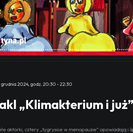
 grudnia 2024, godz. 20:30
-
22:30
kl „Klimakterium i już” 
łe aktorki, cztery „tygrysice w menopauzie” opowiadają i ś