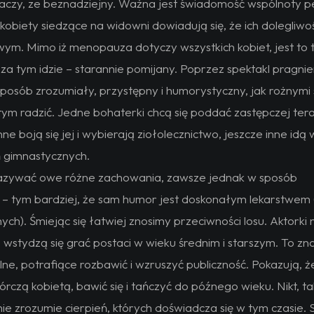
naczy, ze beznadziejny. Ważna jest świadomość wspólnoty 
obiety siedzące na widowni dowiadują się, że ich dolegliwoś
ym. Mimo iż menopauza dotyczy wszystkich kobiet, jest to
 za tym idzie – starannie pomijany. Poprzez spektakl pragni
 sposób zrozumiały, przystępny i humorystyczny, jak rożnym
ym radzić. Jedne bohaterki chcą się poddać zastępczej tera
nne boją się jej i wybierają ziołolecznictwo, jeszcze inne idą
ń gimnastycznych.
azywać owe różne zachowania, zawsze jednak w sposób
– tym bardziej, że sam humor jest doskonałym lekarstwem
ch). Śmiejąc się łatwiej znosimy przeciwności losu. Aktorki n
e wstydzą się grać postaci w wieku średnim i starszym. To zn
lne, potrafiące rozbawić i wzruszyć publiczność. Pokazują, 
órczą kobietą, bawić się i tańczyć do późnego wieku. Nikt, ta
ie zrozumie cierpień, których doświadcza się w tym czasie. 