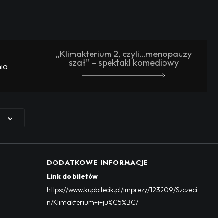
„Klimakterium 2, czyli…menopauzy
szał” – spektakl komediowy
ia
DODATKOWE INFORMACJE
Link do biletów
https://www.kupbilecik.pl/imprezy/123209/Szczeci
n/Klimakterium+i+ju%C5%BC/