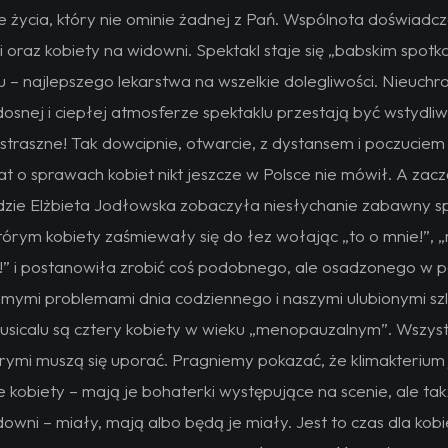
e życia, który nie ominie żadnej z Pań. Wspólnota doświadc
i oraz kobiety na widowni. Spektakl staje się „babskim spot
– najlepszego lekarstwa na wszelkie dolegliwości. Nieuchr
snej i ciepłej atmosferze spektaklu przestają być wstydliw
e straszne! Tak dowcipnie, otwarcie, z dystansem i poczucie
 o sprawach kobiet nikt jeszcze w Polsce nie mówił. A zacz
dzie Elżbieta Jodłowska zobaczyła niesłychanie zabawny s
órym kobiety zaśmiewały się do łez wołając „to o mnie!”, „
o!” i postanowiła zrobić coś podobnego, ale osadzonego w p
zimymi problemami dnia codziennego i naszymi ulubionymi sz
sicalu są cztery kobiety w wieku „menopauzalnym”. Wszyst
órymi muszą się uporać. Pragniemy pokazać, że klimakterium 
 kobiety – mają je bohaterki występujące na scenie, ale ta
owni – miały, mają albo będą je miały. Jest to czas dla kobi