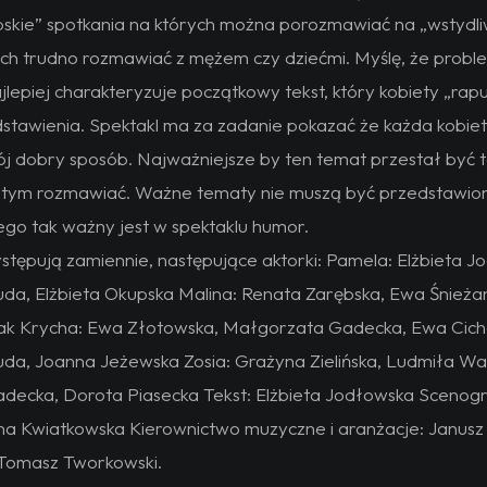
skie” spotkania na których można porozmawiać na „wstydl
ych trudno rozmawiać z mężem czy dziećmi. Myślę, że probl
jlepiej charakteryzuje początkowy tekst, który kobiety „rap
stawienia. Spektakl ma za zadanie pokazać że każda kobie
ój dobry sposób. Najważniejsze by ten temat przestał być
o tym rozmawiać. Ważne tematy nie muszą być przedstawio
ego tak ważny jest w spektaklu humor.
stępują zamiennie, następujące aktorki: Pamela: Elżbieta J
a, Elżbieta Okupska Malina: Renata Zarębska, Ewa Śnieża
ak Krycha: Ewa Złotowska, Małgorzata Gadecka, Ewa Cich
a, Joanna Jeżewska Zosia: Grażyna Zielińska, Ludmiła Wa
ecka, Dorota Piasecka Tekst: Elżbieta Jodłowska Scenogra
ana Kwiatkowska Kierownictwo muzyczne i aranżacje: Janusz
 Tomasz Tworkowski.