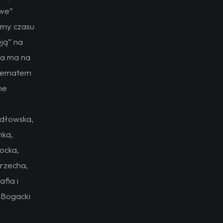
iwe”
emy czasu
ują” na
ta ma na
 tematem
ne
odłowska,
nka,
ocka,
rzecha,
fia i
 Bogacki