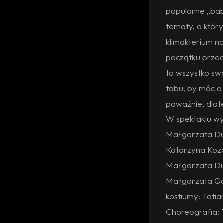
popularne „bab
tematy, o któr
klimakterium na
początku przed
to wszystko sw
tabu, by móc 
poważnie, dlat
W spektaklu wy
Małgorzata Dud
Katarzyna Koz
Małgorzata Dud
Małgorzata Gad
kostiumy: Tati
Choreografia: