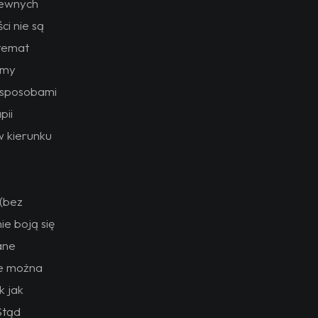
pewnych
ci nie są
 temat
emy
i sposobami
pii
 w kierunku
 (bez
ie boją się
ane
że można
k jak
Stąd