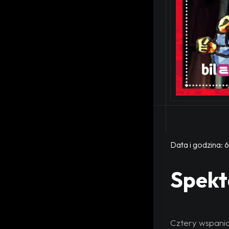
Data i godzina:
6
Spekta
Cztery wspania