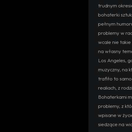
trudnym okresi
bohaterki sztuk
pełnym humoru 
problemy w rado
wcale nie taki
na własny temat
Los Angeles, g
muzyczny, na kt
trafiło to sam
realiach, z rod
Bohaterkami mu
problemy, z kt
wpisane w życie
siedzące na wid