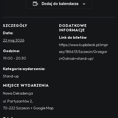
Dodaj do kalendarza
SZCZEGÓŁY
DODATKOWE
INFORMACJE
Data:
Link do biletów
22 maj 2026
https://www.kupbilecik.pl/impr
Godzina:
ezy/186613/Szczecin/Grzegor
19:00 - 20:30
z+Dolniak+stand-up/
Kategoria wydarzenia:
Stand-up
MIEJSCE WYDARZENIA
Nowa Dekadencja
ul. Partyzantów 2
,
70-222
Szczecin
+ Google Map