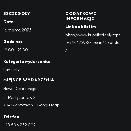
SZCZEGÓŁY
DODATKOWE
INFORMACJE
Data:
Link do biletów
14 marca 2025
https://www.kupbilecik.pl/impr
Godzina:
ezy/144769/Szczecin/Dikanda
19:00 - 21:00
/
Kategoria wydarzenia:
Koncerty
MIEJSCE WYDARZENIA
Nowa Dekadencja
ul. Partyzantów 2
,
70-222
Szczecin
+ Google Map
Telefon
+48 606 252 092