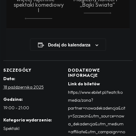
spektakl komediowy
„Bajki Świata”
I
Dodaj do kalendarza
SZCZEGÓŁY
DODATKOWE
INFORMACJE
Data:
Link do biletów
18 października 2025
https://www.ebilet.pl/teatr/ko
Godzina:
media/zona?
19:00 - 21:00
partner=nowadekadencja&cit
y=Szczecin&utm_source=now
Kategoria wydarzenia:
a_dekadencja&utm_medium
Spektakl
=affiliate&utm_campaign=no