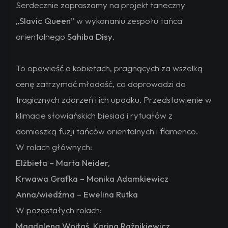
Serdecznie zapraszamy na projekt taneczny
„Slavic Queen”
w wykonaniu zespołu tańca
orientalnego
Sahiba Disy
.
To opowieść o kobietach, pragnących za wszelką
cenę zatrzymać młodość, co doprowadzi do
tragicznych zdarzeń i ich upadku. Przedstawienie w
klimacie słowiańskich biesiad i rytuałów z
domieszką fuzji tańców orientalnych i flamenco.
W rolach głównych:
Elżbieta – Marta Neider,
Krwawa Grafka – Monika Adamkiewicz
Anna/wiedźma – Ewelina Rutka
W pozostałych rolach:
Magdalena Wojtaś, Karina Raźnikiewicz,