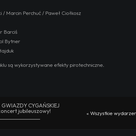
i / Marcin Perchuć / Paweł Ciołkosz
r Barciś
ol Bytner
Hajduk
klu są wykorzystywane efekty pirotechniczne.
i GWIAZDY CYGAŃSKIEJ
koncert jubileuszowy!
« Wszystkie wydarzen