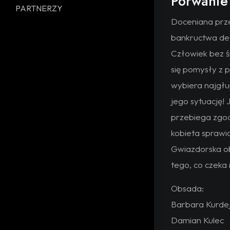
Porwanie
PARTNERZY
Doceniana prze
bankructwa dec
Człowiek bez ś
się pomysły z 
wybiera najgłu
jego sytuację! 
przebiega zgod
kobieta sprawia
Gwiazdorska obs
tego, co czeka
Obsada:
Barbara Kurdej
Damian Kulec