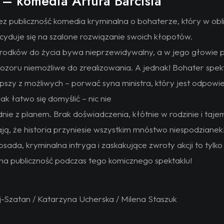
 – komedia Artura Barcisia
z publiczność komedia kryminalna o bohaterze, który w ob
yduje się na szalone rozwiązanie swoich kłopotów.
rodków do życia bywa nieprzewidywalny, a w jego głowie 
pozoru niemożliwe do zrealizowania. A jednak! Bohater spek
pszy z możliwych – porwać syna ministra, który jest odpowie
Jak łatwo się domyślić – nic nie
nie z planem. Brak doświadczenia, kłótnie w rodzinie i taje
ją, że historia przyniesie wszystkim mnóstwo niespodzianek
ada, kryminalna intryga i zaskakujące zwroty akcji to tylko
 na publiczność podczas tego komicznego spektaklu!
-Szatan / Katarzyna Ucherska / Milena Staszuk