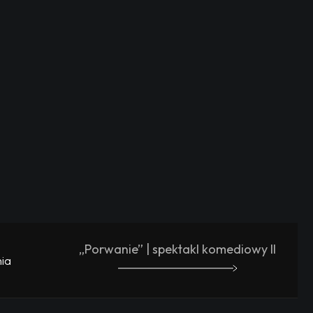
„Porwanie” | spektakl komediowy II
ia