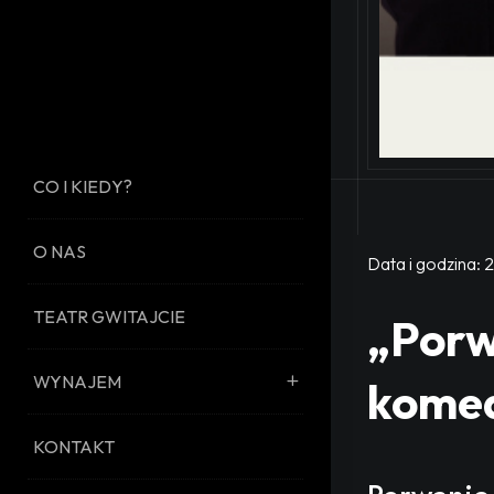
CO I KIEDY?
O NAS
Data i godzina:
2
TEATR GWITAJCIE
„Porw
WYNAJEM
komed
KONTAKT