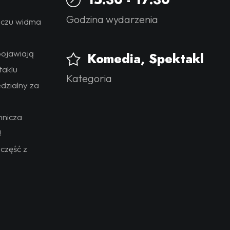
Godzina wydarzenia
liczu widma
pojawiają
Komedia
,
Spektakl
taklu
Kategoria
dzialny za
mnicza
!
 część z