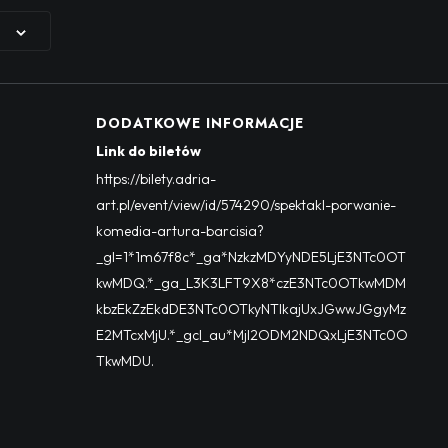
DODATKOWE INFORMACJE
Link do biletów
https://bilety.adria-
art.pl/event/view/id/574290/spektakl-porwanie-
komedia-artura-barcisia?
_gl=1*1m67f8c*_ga*NzkzMDYyNDE5LjE3NTc0OT
kwMDQ.*_ga_L3K3LFT9X8*czE3NTc0OTkwMDM
kbzEkZzEkdDE3NTc0OTkyNTIkajUxJGwwJGgyMz
E2MTcxMjU.*_gcl_au*MjI2ODM2NDQxLjE3NTc0O
TkwMDU.