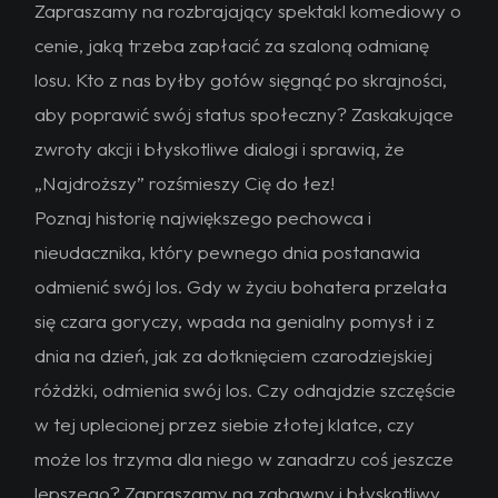
Zapraszamy na rozbrajający spektakl komediowy o
cenie, jaką trzeba zapłacić za szaloną odmianę
losu. Kto z nas byłby gotów sięgnąć po skrajności,
aby poprawić swój status społeczny? Zaskakujące
zwroty akcji i błyskotliwe dialogi i sprawią, że
„Najdroższy” rozśmieszy Cię do łez!
Poznaj historię największego pechowca i
nieudacznika, który pewnego dnia postanawia
odmienić swój los. Gdy w życiu bohatera przelała
się czara goryczy, wpada na genialny pomysł i z
dnia na dzień, jak za dotknięciem czarodziejskiej
różdżki, odmienia swój los. Czy odnajdzie szczęście
w tej uplecionej przez siebie złotej klatce, czy
może los trzyma dla niego w zanadrzu coś jeszcze
lepszego? Zapraszamy na zabawny i błyskotliwy