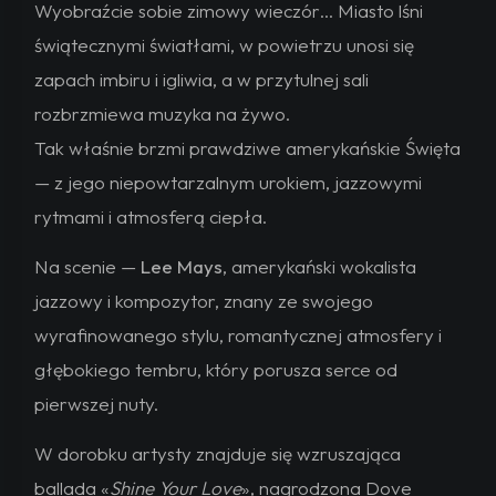
Wyobraźcie sobie zimowy wieczór… Miasto lśni
świątecznymi światłami, w powietrzu unosi się
zapach imbiru i igliwia, a w przytulnej sali
rozbrzmiewa muzyka na żywo.
Tak właśnie brzmi
prawdziwe amerykańskie Święta
— z jego niepowtarzalnym urokiem, jazzowymi
rytmami i atmosferą ciepła.
Na scenie —
Lee Mays
, amerykański wokalista
jazzowy i kompozytor, znany ze swojego
wyrafinowanego stylu, romantycznej atmosfery i
głębokiego tembru, który porusza serce od
pierwszej nuty.
W dorobku artysty znajduje się wzruszająca
ballada
«
Shine Your Love
», nagrodzona
Dove