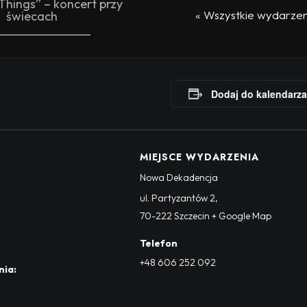
Things” – koncert przy
« Wszystkie wydarzen
świecach
Dodaj do kalendarza
MIEJSCE WYDARZENIA
Nowa Dekadencja
ul. Partyzantów 2
,
70-222
Szczecin
+ Google Map
Telefon
+48 606 252 092
nia: