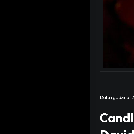
Data i godzina:
2
Candle