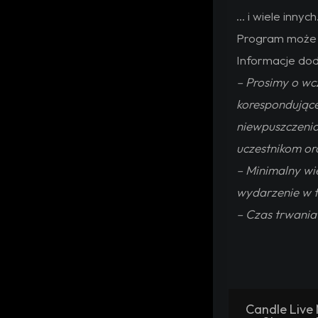
… i wiele innych
Program może 
Informacje do
– Prosimy o wc
korespondujące
niewpuszczenia
uczestnikom o
– Minimalny wie
wydarzenie w 
– Czas trwania
Candle Live 