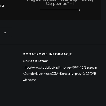
Cię poznać” – I
ia
DODATKOWE INFORMACJE
Link do biletów
https://www.kupbilecik.pl/imprezy/199146/Szczecin
/Candle+Live+Music%3A+Koncerty+przy+%C5%9B
wiecach/