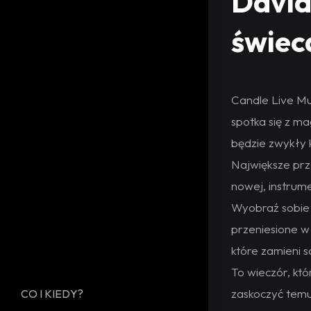
David
świec
Candle Live Mu
spotka się z ma
będzie zwykły k
Największe prz
nowej, instrume
Wyobraź sobie 
przeniesione w
które zamieni s
To wieczór, któ
zaskoczyć temu
CO I KIEDY?