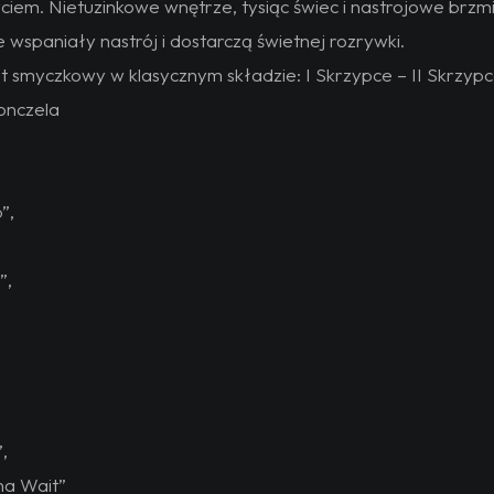
yciem. Nietuzinkowe wnętrze, tysiąc świec i nastrojowe brzm
 wspaniały nastrój i dostarczą świetnej rozrywki.
et smyczkowy w klasycznym składzie: I Skrzypce – II Skrzypc
onczela
”,
”,
,
na Wait”