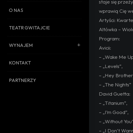
staje się przeż
O NAS
wprawią Cię we
Artyści: Kwart
TEATR GWITAJCIE
Altówka – Wiol
Program:
WYNAJEM
Avicii:
– „Wake Me Up
KONTAKT
– „Levels”,
– „Hey Brother
PARTNERZY
– „The Nights”
David Guetta:
– „Titanium”,
– „I’m Good”,
– „Without You”
– „I Don’t Wan