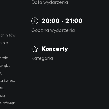
Data wydarzenia
20:00 - 21:00
Godzina wydarzenia
ych hitów
o nie
Koncerty
ełnie
Kategoria
głębi.
a,
a świec,
tu.
się
e dźwięk