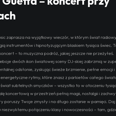
 Guetta – koncert przy
ach
sic zaprasza na wyjątkowy wieczór, w którym świat radiow
gią instrumentów i hipnotyzującym blaskiem tysiąca świec. T
oncert – to muzyczna podróż, jakiej jeszcze nie przeżyłeś.
eboje dwóch ikon światowej sceny DJ-skiej zabrzmią w zup
ntalnej odsłonie, zyskując świeże brzmienie, pełne emocji i 
energetyczne rytmy, które znasz z parkietów całego świat
 świat subtelnych smyczków – wszystko to w otoczeniu tysiąc
alę koncertową w przestrzeń pełną magii, nostalgii i zachwy
ry poruszy Twoje zmysły i na długo zostanie w pamięci. Daj 
 niezwykłemu połączeniu klasy i nowoczesności – tam, gdzi