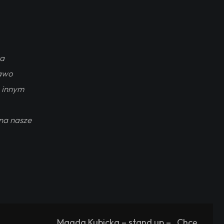
ca
rawo
u innym
 na nasze
Magda Kubicka – stand up – „Chcę