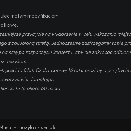
.
ulec małym modyfikacjom.
datkowe:
ześniejsze przybycie na wydarzenie w celu wskazania miejs
go z zakupioną strefą. Jednocześnie zastrzegamy sobie p
 na salę po rozpoczęciu koncertu, aby nie zakłócać odbior
raz muzykom.
k gości to 8 lat. Osoby poniżej 16 roku prosimy o przybycie
towarzystwie dorosłego.
 koncertu to około 60 minut.
Music – muzyka z serialu