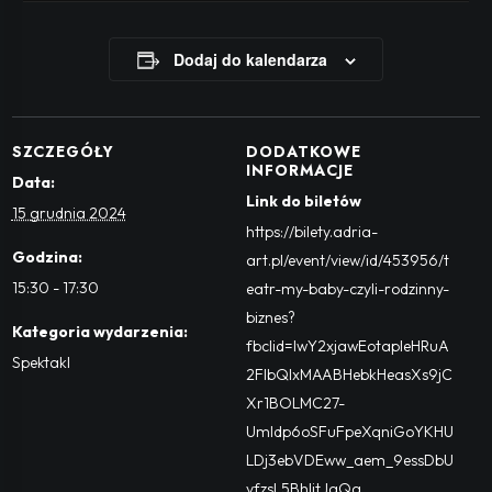
Dodaj do kalendarza
SZCZEGÓŁY
DODATKOWE
INFORMACJE
Data:
Link do biletów
15 grudnia 2024
https://bilety.adria-
Godzina:
art.pl/event/view/id/453956/t
15:30 - 17:30
eatr-my-baby-czyli-rodzinny-
biznes?
Kategoria wydarzenia:
fbclid=IwY2xjawEotapleHRuA
Spektakl
2FlbQIxMAABHebkHeasXs9jC
Xr1BOLMC27-
UmIdp6oSFuFpeXqniGoYKHU
LDj3ebVDEww_aem_9essDbU
vfzsL5BhIjtJqQg