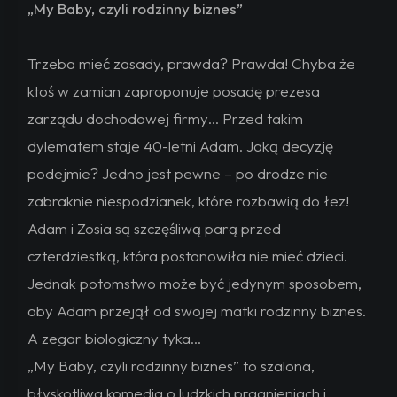
„My Baby, czyli rodzinny biznes”
Trzeba mieć zasady, prawda? Prawda! Chyba że
ktoś w zamian zaproponuje posadę prezesa
zarządu dochodowej firmy… Przed takim
dylematem staje 40-letni Adam. Jaką decyzję
podejmie? Jedno jest pewne – po drodze nie
zabraknie niespodzianek, które rozbawią do łez!
Adam i Zosia są szczęśliwą parą przed
czterdziestką, która postanowiła nie mieć dzieci.
Jednak potomstwo może być jedynym sposobem,
aby Adam przejął od swojej matki rodzinny biznes.
A zegar biologiczny tyka…
„My Baby, czyli rodzinny biznes” to szalona,
błyskotliwa komedia o ludzkich pragnieniach i