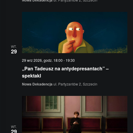
WT.
29
29 wrz 2026, godz. 18:00
-
19:30
„Pan Tadeusz na antydepresantach” –
spektakl
Nowa Dekadencja
ul. Partyzantów 2, Szczecin
WT.
29