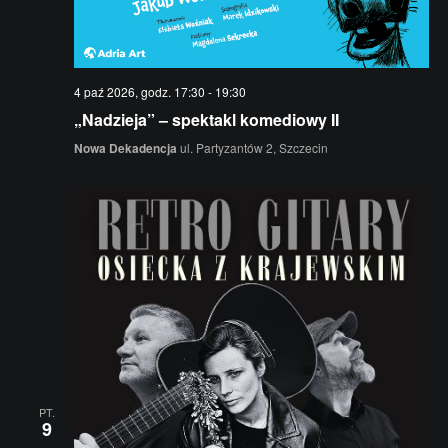
4 paź 2026, godz. 17:30
-
19:30
„Nadzieja” – spektakl komediowy II
Nowa Dekadencja
ul. Partyzantów 2, Szczecin
PT.
9