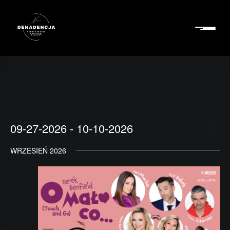
Nawi
Eve
09-27-2026
 - 
10-10-2026
Lista
Vie
Wid
Select
WRZESIEŃ 2026
Nav
date.