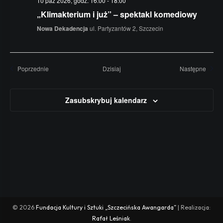
10 paź 2026, godz. 16:00
-
18:00
„Klimakterium i już” – spektakl komediowy
Nowa Dekadencja
ul. Partyzantów 2, Szczecin
Wydarzenia
Wydar
Poprzednie
Dzisiaj
Następne
Zasubskrybuj kalendarz
© 2026
Fundacja Kultury i Sztuki „Szczecińska Awangarda”
| Realizacja:
Rafał Leśniak
.